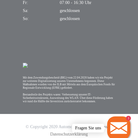
Fr:
07:00 - 16:30 Uhr
Sa:
geschlossen
So:
geschlossen
Mit dem Zuwendungsbescheid (BIG) vom 22.04.2020 haben wir ein Projekt
zur weiteren Digitalisierung unseres Unternehmens begonnen. Diese
Maßnahmen wurden von der ILB mit Mitteln aus dem Europäischen Fonds für
Regionale Entwicklung (EFRE) gefördert.
Bestandteile des Projekts waren: Verbesserung unserer IT-
Sicherheitsstrukturen, Ausweitung des WLAN. Über diese Förderung haben
wir rund die Hälfte der Investition zurückerstattet bekommen.
1
1
© Copyright 2020 Automobile Zossen
Impressum
Datenschutzerklärung