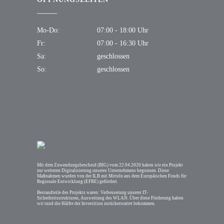
Mo-Do:
07:00 - 18:00 Uhr
Fr:
07:00 - 16:30 Uhr
Sa:
geschlossen
So:
geschlossen
Mit dem Zuwendungsbescheid (BIG) vom 22.04.2020 haben wir ein Projekt
zur weiteren Digitalisierung unseres Unternehmens begonnen. Diese
Maßnahmen wurden von der ILB mit Mitteln aus dem Europäischen Fonds für
Regionale Entwicklung (EFRE) gefördert.
Bestandteile des Projekts waren: Verbesserung unserer IT-
Sicherheitsstrukturen, Ausweitung des WLAN. Über diese Förderung haben
wir rund die Hälfte der Investition zurückerstattet bekommen.