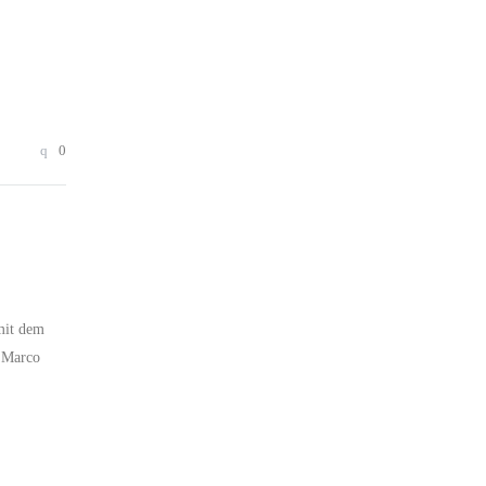
0
 mit dem
“ Marco