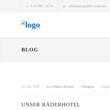
0 33 708 / 527-0
info@automobile-zossen.de
BLOG
24. Juni 2020
durch
Marco.Koerper
In
Region
Schlag
UNSER RÄDERHOTEL