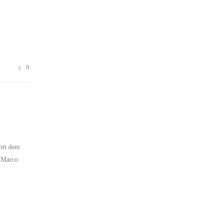
0
 mit dem
“ Marco