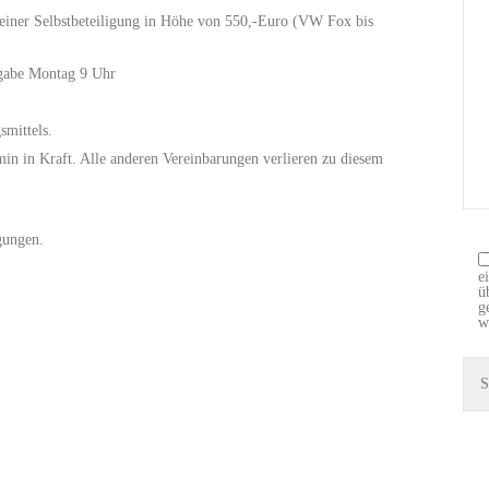
 einer Selbstbeteiligung in Höhe von 550,-Euro (VW Fox bis
kgabe Montag 9 Uhr
smittels.
min in Kraft. Alle anderen Vereinbarungen verlieren zu diesem
gungen.
e
ü
g
w