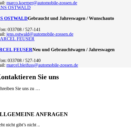
il:
marco.koerper@automobile-zossen.de
NS OSTWALD
Gebraucht und Jahreswagen / Wunschauto
fon: 033708 / 527-141
il:
jens.ostwald@automobile-zossen.de
RCEL FEUSER
Neu und Gebrauchtwagen / Jahreswagen
fon: 033708 / 527-140
il:
marcel.bleifuss@automobile-zossen.de
ontaktieren Sie uns
hreiben Sie uns zu …
LLGEMEINE ANFRAGEN
ht nicht gibt’s nicht ..