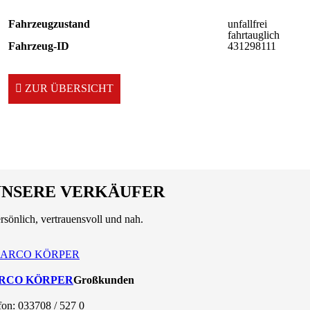
Fahrzeugzustand
unfallfrei
fahrtauglich
Fahrzeug-ID
431298111
ZUR ÜBERSICHT
UNSERE VERKÄUFER
rsönlich, vertrauensvoll und nah.
RCO KÖRPER
Großkunden
fon: 033708 / 527 0