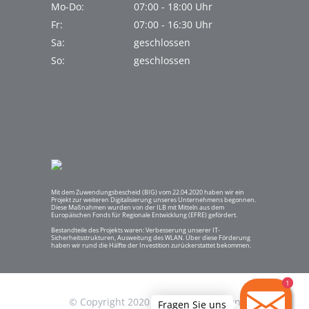
Mo-Do:
07:00 - 18:00 Uhr
Fr:
07:00 - 16:30 Uhr
Sa:
geschlossen
So:
geschlossen
Mit dem Zuwendungsbescheid (BIG) vom 22.04.2020 haben wir ein
Projekt zur weiteren Digitalisierung unseres Unternehmens begonnen.
Diese Maßnahmen wurden von der ILB mit Mitteln aus dem
Europäischen Fonds für Regionale Entwicklung (EFRE) gefördert.
Bestandteile des Projekts waren: Verbesserung unserer IT-
Sicherheitsstrukturen, Ausweitung des WLAN. Über diese Förderung
haben wir rund die Hälfte der Investition zurückerstattet bekommen.
1
1
© Copyright 2020 Automobile Zossen