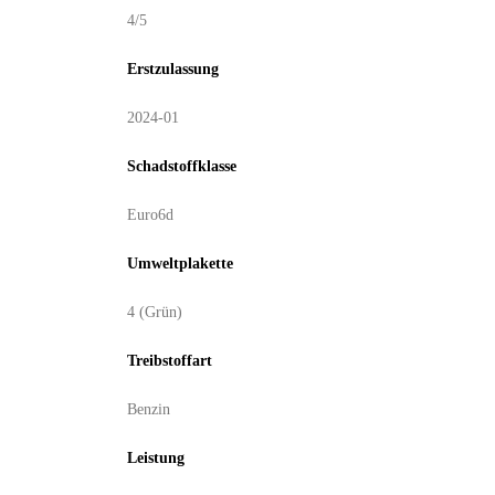
4/5
Erstzulassung
2024-01
Schadstoffklasse
Euro6d
Umweltplakette
4 (Grün)
Treibstoffart
Benzin
Leistung