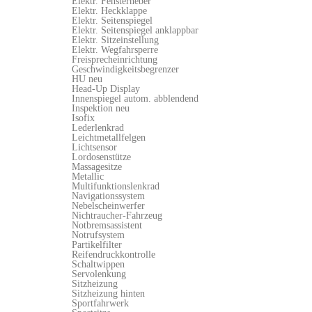
Elektr. Fensterheber
Elektr. Heckklappe
Elektr. Seitenspiegel
Elektr. Seitenspiegel anklappbar
Elektr. Sitzeinstellung
Elektr. Wegfahrsperre
Freisprecheinrichtung
Geschwindigkeitsbegrenzer
HU neu
Head-Up Display
Innenspiegel autom. abblendend
Inspektion neu
Isofix
Lederlenkrad
Leichtmetallfelgen
Lichtsensor
Lordosenstütze
Massagesitze
Metallic
Multifunktionslenkrad
Navigationssystem
Nebelscheinwerfer
Nichtraucher-Fahrzeug
Notbremsassistent
Notrufsystem
Partikelfilter
Reifendruckkontrolle
Schaltwippen
Servolenkung
Sitzheizung
Sitzheizung hinten
Sportfahrwerk