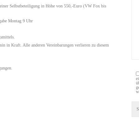
 einer Selbstbeteiligung in Höhe von 550,-Euro (VW Fox bis
kgabe Montag 9 Uhr
smittels.
min in Kraft. Alle anderen Vereinbarungen verlieren zu diesem
gungen.
e
ü
g
w