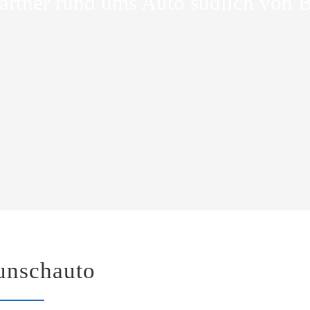
Partner rund ums Auto südlich von B
unschauto